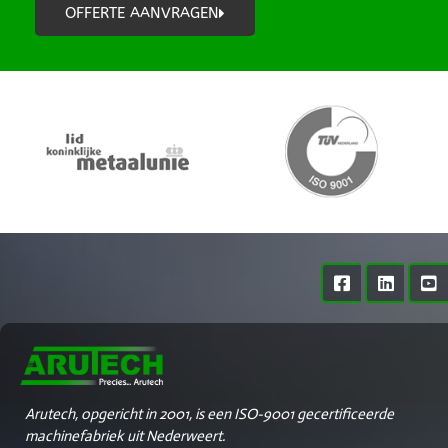
Arutech, opgericht in 2001, is een ISO-9001 gecertificeerde
machinefabriek uit Nederweert.
Met focus op seriematig CNC draai- en freeswerk waarbij
kwaliteit een belangrijke rol speelt