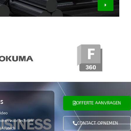
S
OFFERTE AANVRAGEN
video
eren voor techniek
CONTACT OPNEMEN
j Arutech
 2025