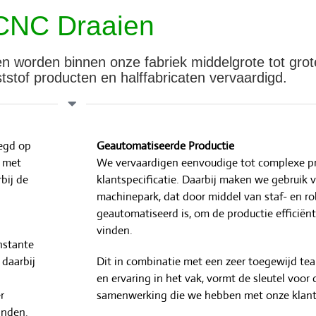
CNC Draaien
 worden binnen onze fabriek middelgrote tot grot
tstof producten en halffabricaten vervaardigd.
legd op
Geautomatiseerde Productie
n met
We vervaardigen eenvoudige tot complexe p
bij de
klantspecificatie. Daarbij maken we gebruik
machinepark, dat door middel van staf- en r
geautomatiseerd is, om de productie efficiënt
vinden.
nstante
 daarbij
Dit in combinatie met een zeer toegewijd te
en ervaring in het vak, vormt de sleutel voor 
r
samenwerking die we hebben met onze klant
handen.