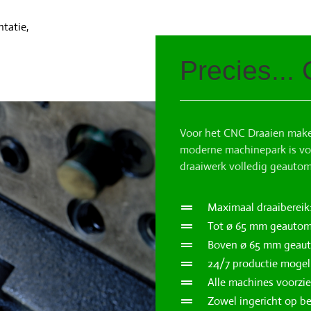
tatie,
Precies...
Voor het CNC Draaien mak
moderne machinepark is vol
draaiwerk volledig geauto
Maximaal draaiberei
Tot ø 65 mm geautom
Boven ø 65 mm geaut
24/7 productie mogeli
Alle machines voorz
Zowel ingericht op b