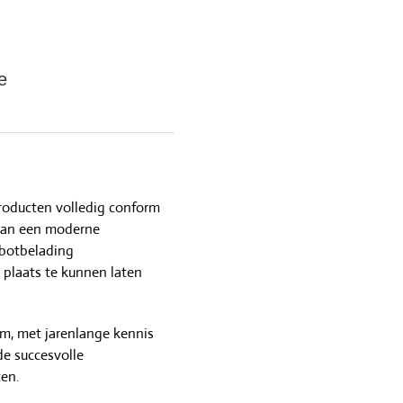
e
roducten volledig conform
 van een moderne
obotbelading
 plaats te kunnen laten
am, met jarenlange kennis
de succesvolle
en.