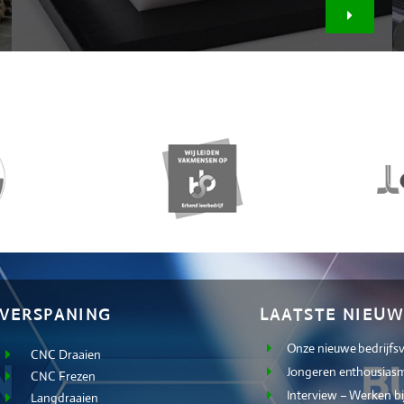
VERSPANING
LAATSTE NIEUW
Onze nieuwe bedrijfs
CNC Draaien
Jongeren enthousiasm
CNC Frezen
Interview – Werken bi
Langdraaien
Open Dag – 23 maart