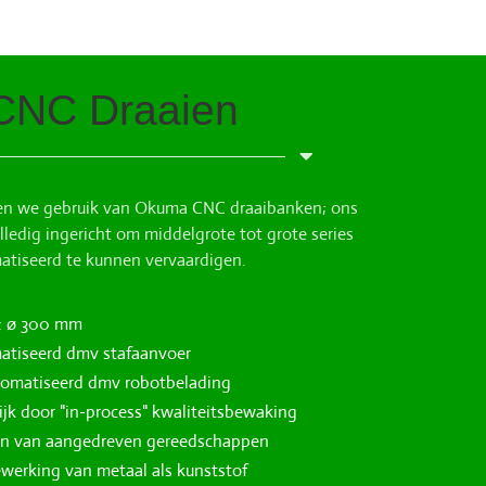
 CNC Draaien
en we gebruik van Okuma CNC draaibanken; ons
ledig ingericht om middelgrote tot grote series
matiseerd te kunnen vervaardigen.
k: ø 300 mm
atiseerd dmv stafaanvoer
omatiseerd dmv robotbelading
jk door "in-process" kwaliteitsbewaking
ien van aangedreven gereedschappen
ewerking van metaal als kunststof