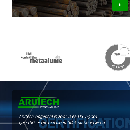
Arutech, opgericht in 2001, is een ISO-9001
gecertificeerde machinefabriek uit Nederweert.
Met focus op seriematig CNC draai- en freeswerk