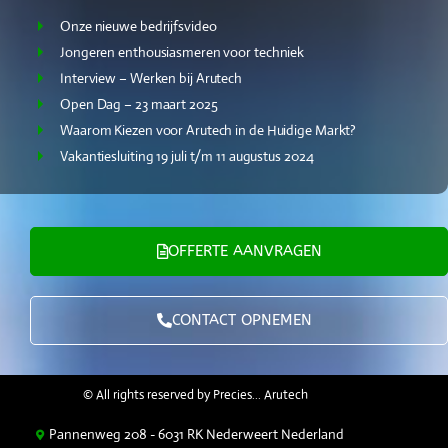
Onze nieuwe bedrijfsvideo
Jongeren enthousiasmeren voor techniek
Interview – Werken bij Arutech
Open Dag – 23 maart 2025
Waarom Kiezen voor Arutech in de Huidige Markt?
Vakantiesluiting 19 juli t/m 11 augustus 2024
OFFERTE AANVRAGEN
CONTACT OPNEMEN
© All rights reserved by Precies… Arutech
Pannenweg 208 - 6031 RK Nederweert Nederland
OFFERTE AANVRAGEN