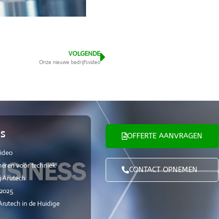
VOLGENDE
Onze nieuwe bedrijfsvideo
S
OFFERTE AANVRAGEN
video
eren voor techniek
CONTACT OPNEMEN
j Arutech
 2025
rutech in de Huidige