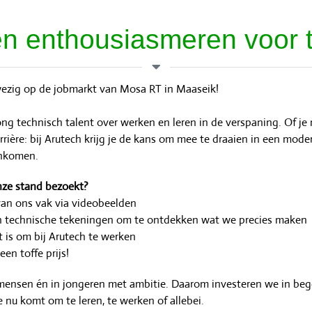
n enthousiasmeren voor 
wezig op de jobmarkt van Mosa RT in Maaseik!
ng technisch talent over werken en leren in de verspaning. Of je
rrière: bij Arutech krijg je de kans om mee te draaien in een moder
enkomen.
nze stand bezoekt?
van ons vak via videobeelden
n technische tekeningen om te ontdekken wat we precies maken
t is om bij Arutech te werken
en toffe prijs!
mensen én in jongeren met ambitie. Daarom investeren we in bege
e nu komt om te leren, te werken of allebei.