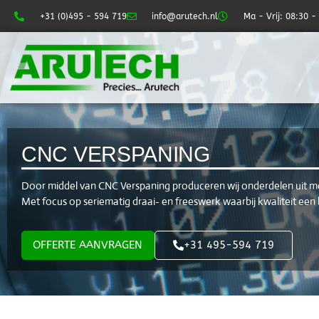
+31 (0)495 - 594 719
info@arutech.nl
Ma - Vrij: 08:30 -
CNC VERSPANING
Door middel van CNC Verspaning produceren wij onderdelen uit me
Met focus op seriematig draai- en freeswerk waarbij kwaliteit een 
OFFERTE AANVRAGEN
+31 495-594 719