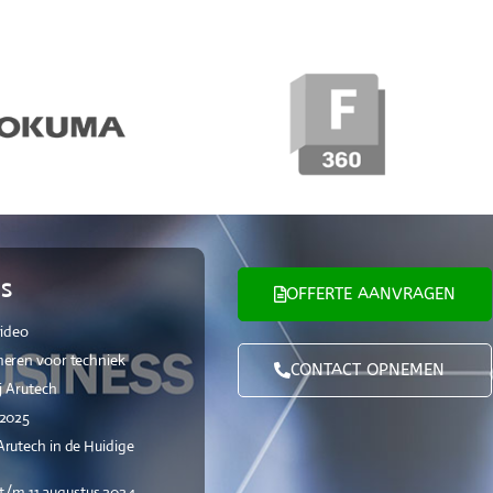
S
OFFERTE AANVRAGEN
video
eren voor techniek
CONTACT OPNEMEN
j Arutech
 2025
rutech in de Huidige
i t/m 11 augustus 2024