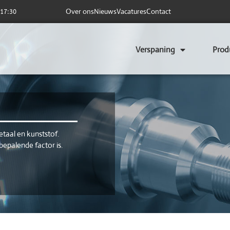
Over ons
Nieuws
Vacatures
Contact
 17:30
Verspaning
Prod
taal en kunststof.
bepalende factor is.