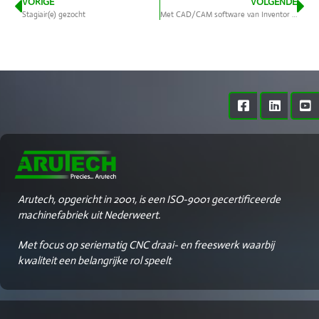
VORIGE
VOLGENDE
Stagiair(e) gezocht
Met CAD/CAM software van Inventor investeren in efficiëntere productie
Arutech, opgericht in 2001, is een ISO-9001 gecertificeerde
machinefabriek uit Nederweert.
Met focus op seriematig CNC draai- en freeswerk waarbij
kwaliteit een belangrijke rol speelt