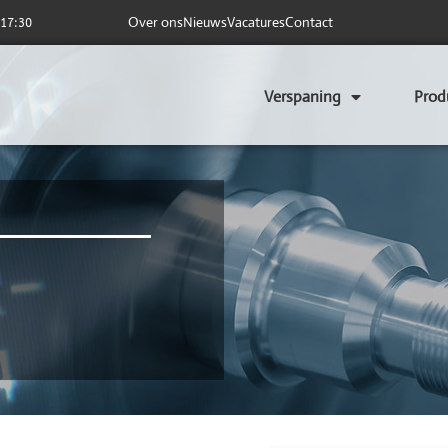
Over ons
Nieuws
Vacatures
Contact
 17:30
Verspaning
Prod