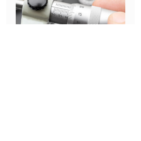
Hermerkbevoegdheid /
Overstempelbevoegdheid van Materialen
22 maart 2016
Geen reacties
Herleidbaarheid; een belangrijk begrip voor
fijnmechanische onderdelen waarvoor hermerken vereist
wordt. Steeds vaker stellen opdrachtgevers de eis dat
herleidbaar blijft uit welk materiaal een halffabricaat
Lees verder »