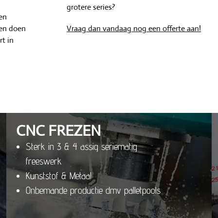
grotere series?
ten
 en doen
Vraag dan vandaag nog een offerte aan!
rt in
CNC FREZEN
Sterk in 3 & 4 assig seriematig
freeswerk
Kunststof & Metaal
Onbemande productie dmv palletpools