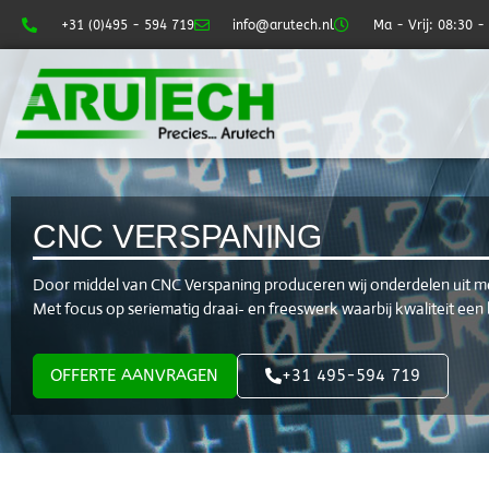
+31 (0)495 - 594 719
info@arutech.nl
Ma - Vrij: 08:30 -
CNC VERSPANING
Door middel van CNC Verspaning produceren wij onderdelen uit me
Met focus op seriematig draai- en freeswerk waarbij kwaliteit een 
OFFERTE AANVRAGEN
+31 495-594 719