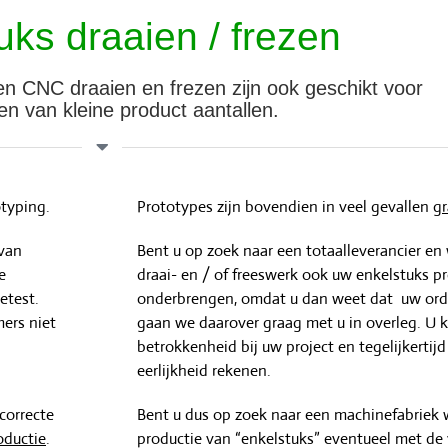
uks draaien / frezen
n CNC draaien en frezen zijn ook geschikt voor
n van kleine product aantallen.
otyping.
Prototypes zijn bovendien in veel gevallen
gr
 van
Bent u op zoek naar een totaalleverancier en 
e
draai- en / of freeswerk ook uw enkelstuks pr
etest.
onderbrengen, omdat u dan weet dat uw orde
mers niet
gaan we daarover graag met u in overleg. U 
betrokkenheid bij uw project en tegelijkertij
eerlijkheid rekenen.
correcte
Bent u dus op zoek naar een machinefabriek 
oductie
.
productie van “enkelstuks” eventueel met de 