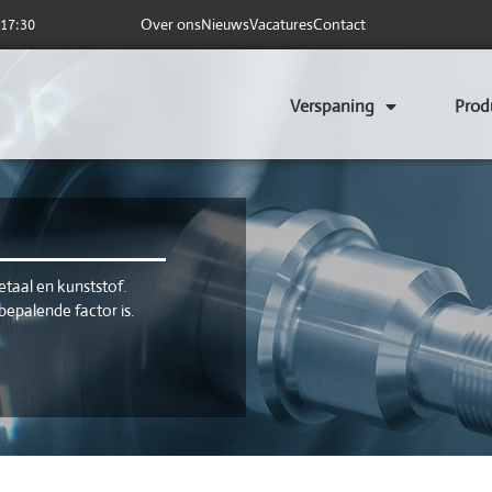
Over ons
Nieuws
Vacatures
Contact
 17:30
Verspaning
Prod
taal en kunststof.
bepalende factor is.