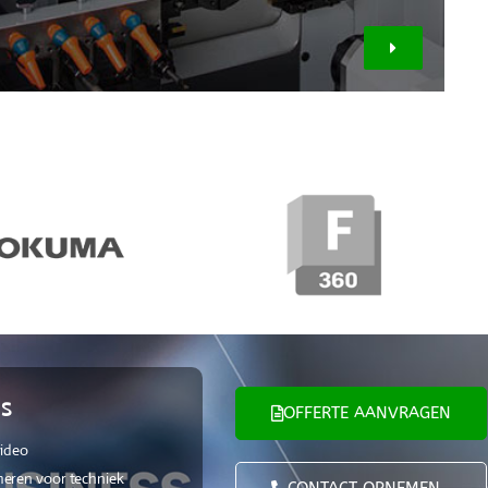
S
OFFERTE AANVRAGEN
video
eren voor techniek
CONTACT OPNEMEN